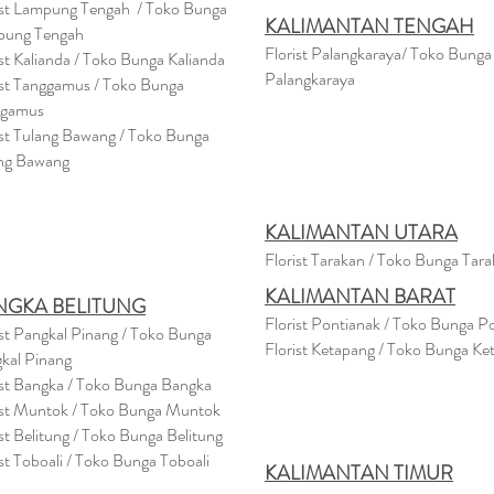
ist Lampung Tengah / Toko Bunga
KALIMANTAN TENGAH
pung Tengah
Florist Palangkaraya/ Toko Bunga
ist Kalianda / Toko Bunga Kalianda
Palangkaraya
ist Tanggamus / Toko Bunga
ggamus
ist Tulang Bawang / Toko Bunga
ng Bawang
KALIMANTAN UTARA
Florist Tarakan / Toko Bunga Tar
KALIMANTAN BARAT
NGKA BELITUNG
Florist Pontianak / Toko Bunga P
ist Pangkal Pinang / Toko Bunga
Florist Ketapang / Toko Bunga Ke
kal Pinang
ist Bangka / Toko Bunga Bangka
ist Muntok / Toko Bunga Muntok
ist Belitung / Toko Bunga Belitung
ist Toboali / Toko Bunga Toboali
KALIMANTAN TIMUR