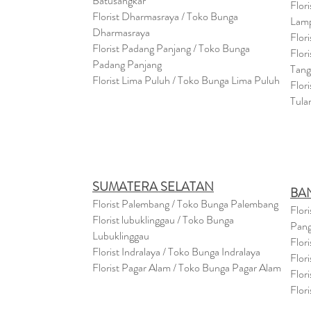
Batusangkar
Flor
Florist Dharmasraya / Toko Bunga
Lam
Dharmasraya
Flor
Florist Padang Panjang / Toko Bunga
Flor
Padang Panjang
Tan
Florist Lima Puluh / Toko Bunga Lima Puluh
Flor
Tula
SUMATERA SELATAN
BA
Florist Palembang / Toko Bunga Palembang
Flor
Florist lubuklinggau / Toko Bunga
Pang
Lubuklinggau
Flor
Florist Indralaya / Toko Bunga Indralaya
Flor
Florist Pagar Alam / Toko Bunga Pagar Alam
Flor
Flor