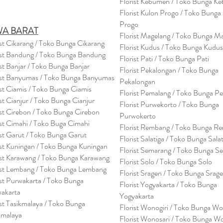
Florist Kebumen / Toko Bunga K
Florist Kulon Progo / Toko Bunga
Progo
WA BARAT
Florist Magelang / Toko Bunga M
ist Cikarang
/ Toko Bung
a Cikarang
Florist Kudus / Toko Bunga Kudus
ist Bandung / Toko Bunga Bandung
Florist Pati / Toko Bunga Pati
ist Banjar / Toko Bunga Banjar
Florist Pekalongan / Toko Bunga
ist Banyumas / Toko Bunga Banyumas
Pekalongan
ist Ciamis / Toko Bunga Ciamis
Florist Pemalang / Toko Bunga P
ist Cianjur / Toko Bunga Cianjur
Florist Purwekorto / Toko Bunga
ist Cirebon / Toko Bunga Cirebon
Purwokerto
ist Cimahi / Toko Buga Cimahi
Florist Rembang / Toko Bunga R
ist Garut / Toko Bunga Garut
Florist Salatiga / Toko Bunga Sala
ist Kuningan / Toko Bunga Kuningan
Florist Semarang / Toko Bunga S
ist Karawang / Toko Bunga Karawang
Florist Solo / Toko Bunga Solo
ist Lembang / Toko Bunga Lembang
Florist Sragen / Toko Bunga Srag
ist Purwakarta / Toko Bunga
Florist Yogyakarta / Toko Bunga
akarta
Yogyakarta
ist Tasikmalaya / Toko Bunga
Florist Wonogiri / Toko Bunga Wo
kmalaya
Florist Wonosari / Toko Bunga W