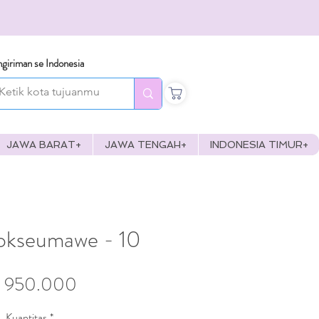
giriman se Indonesia
JAWA BARAT+
JAWA TENGAH+
INDONESIA TIMUR+
kseumawe - 10
Harga
 950.000
Kuantitas
*