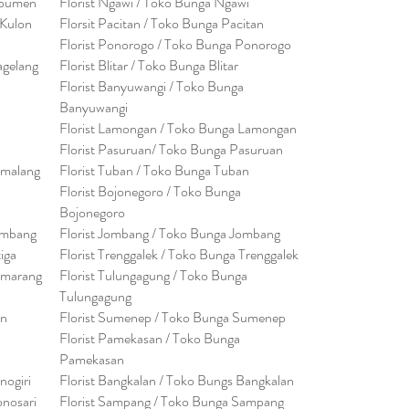
ebumen
Florist Ngawi /
Toko Bunga Ngawi
 Kulon
Florsit Pacitan / Toko Bunga Pacitan
Florist Ponorogo / Toko Bunga Ponorogo
agelang
Florist Blitar / Toko Bunga Blitar
Florist Banyuwangi / Toko Bunga
Banyuwan
g
i
Florist Lamongan / Toko Bunga Lamongan
Florist Pasuruan/ Toko Bunga Pasuruan
emalang
Florist Tuban / Toko Bunga Tuban
Florist Bojonegoro / Toko Bunga
Bojonegoro
embang
Florist Jombang / Toko Bunga Jombang
tiga
Florist Trenggalek / Toko Bunga Trenggalek
emarang
Florist Tulungagung / Toko Bunga
Tulungagung
en
Florist Sumenep / Toko Bunga Sumenep
Florist Pamekasan / Toko Bunga
Pamekasan
nogiri
Florist Bangkalan / Toko Bungs Bangkalan
onosari
Florist Sampang / Toko Bunga Sampang