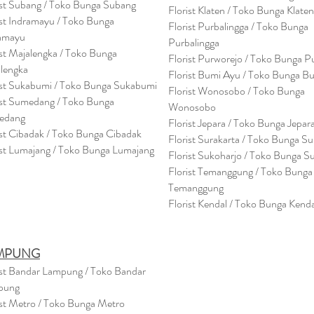
ist Subang / Toko Bunga Subang
Florist Klaten / Toko Bunga Klaten
ist Indramayu / Toko Bunga
Florist Purbalingga / Toko Bunga
amayu
Purbalingga
ist Majalengka / Toko Bunga
Florist Purworejo / Toko Bunga P
lengka
Florist Bumi Ayu / Toko Bunga B
ist Sukabumi / Toko Bunga Sukabumi
Florist Wonosobo / Toko Bunga
ist Sumedang / Toko Bunga
Wonosobo
edang
Florist Jepara / Toko Bunga Jepar
ist Cibadak / Toko Bunga Cibadak
Florist Surakarta / Toko Bunga Su
ist Lumajang / Toko Bunga Lumajang
Florist Sukoharjo / Toko Bunga S
Florist Temanggung / Toko Bunga
Temanggung
Florist Kendal / Toko Bunga Kenda
MPUNG
ist Bandar Lampung / Toko Bandar
pung
ist Metro / Toko Bunga Metro