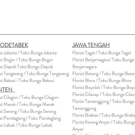
BODETABEK
JAWA TENGAH
ist Jakarta / Toko Bunga Jakarta
Florist Tegal / Toko Bunga Tegal
ist Bogor / Toko Bunga Bogor
Florist Banjarnegara/ Toko Bunga
ist Depok Toko Bunga Depok
Banjarnegara
ist Tangerang / Toko Bunga Tangerang
Florist Batang / Toko Bunga Bata
ist Bekasi / Toko Bunga Bekasi
Florist Blora / Toko Bunga Blora
Florist Boyolali / Toko Bunga Boyo
NTEN
Florist Cilacap / Toko Bunga Cila
ist Cilegon / Toko Bunga Cilegon
Florist Temanggung / Toko Bunga
ist Merak / Toko Bunga Merak
Temanggung
ist Serang / Toko Bunga Serang
Florist Brebes / Toko Bunga Breb
ist Pandeglang / Toko Pandegla
ng
Florist Karang Anyar / Toko Bung
ist Lebak / Toko Bunga Lebak
Anyar