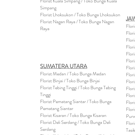
Florist Kuala Simpang / Toko Bunga Kuala
Simpang
Florist Lhoksukon / Toko Bunga Lhoksukon
JA
Florist Nagan Raya / Toko Bunga Nagan
Flor
Raya
Flor
Flor
Flor
Flor
Flor
SUMATERA UTARA
Flor
Florist Medan / Toko Bunga Medan
Flor
Florist Binjai / Toko Bunga Binjai
Flor
Florist Tebing Tinggi / Toko Bunga Tebing
Flor
Tinggi
Flor
Florist Pematang Siantar / Toko Bunga
Flor
Pematang Siantar
Flor
Florist Kisaran / Toko Bunga Kisaran
Purw
Florist Deli Serdang / Toko Bunga Deli
Flor
Serdang
Tasi