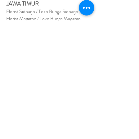
JAWA TIMUR
Florist Sidoarjo / Toko Bunga Sidoarjo
Florist Magetan / Toko Bunga Magetan
Florist Situbondo / Toko Bunga Situbondo
Florist Surabaya / Toko Bunga Surabaya
Florist Gresik / Toko Bunga Gresik
Florist
Bangk
alan / Toko Bunga Bangkalan
Florist Jember / Toko Bunga Jember
Florist Kediri / Toko Bunga Kediri
Florist Madiun / Toko Bunga Madiun
Florist Malang / Toko Bunga Malang
Florist Mojokerto / Toko Bunga Mojokerto
Florist Nganjuk / Toko Bunga Nganjuk
Florist Ngawi /
Toko Bunga Ngawi
Florsit Pacitan / Toko Bunga Pacitan
Florist Ponorogo / Toko Bunga Ponorogo
Florist Blitar / Toko Bunga Blitar
Florist Banyuwangi / Toko Bunga Banyuwan
g
i
Florist Lamongan / Toko Bunga Lamongan