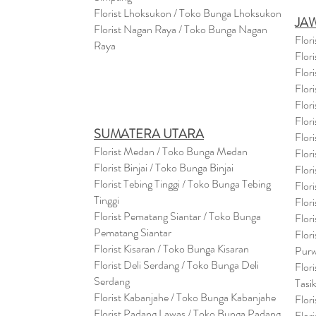
Florist Lhoksukon / Toko Bunga Lhoksukon
JA
Florist Nagan Raya / Toko Bunga Nagan
Flor
Raya
Flor
Flor
Flor
Flor
Flor
SUMATERA UTARA
Flor
Florist Medan / Toko Bunga Medan
Flor
Florist Binjai / Toko Bunga Binjai
Flor
Florist Tebing Tinggi / Toko Bunga Tebing
Flor
Tinggi
Flor
Florist Pematang Siantar / Toko Bunga
Flor
Pematang Siantar
Flor
Florist Kisaran / Toko Bunga Kisaran
Purw
Florist Deli Serdang / Toko Bunga Deli
Flor
Serdang
Tasi
Florist Kabanjahe / Toko Bunga Kabanjahe
Flor
Florist Padang Lawas / Toko Bunga Padang
Flor