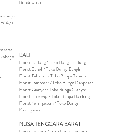
Bondowo
so
urworejo
umi Ayu
a
rakarta
BALI
ukoharjo
Florist Badung / Toko Bunga Badung
Florist Bangli / Toko Bunga Bangli
Florist
Tabanan
/ Toko Bunga Tabanan
l
Florist Denpasar / Toko Bunga Denpasar
Florist Gianyar / Toko Bunga Gianyar
Florist Buleleng / Toko Bunga Buleleng
Florist Karangasem / Toko Bunga
Karangasem
NUSA TENGGARA BARAT
Florist Lombok / Toko Bunga Lombok