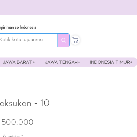
giriman se Indonesia
JAWA BARAT+
JAWA TENGAH+
INDONESIA TIMUR+
oksukon - 10
Harga
 500.000
Kuantitas
*