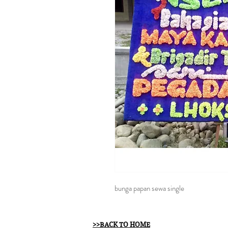
bunga papan sewa single
>>BACK TO HOME