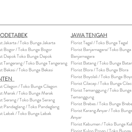
BODETABEK
JAWA TENGAH
ist Jakarta / Toko Bunga Jakarta
Florist Tegal / Toko Bunga Tegal
ist Bogor / Toko Bunga Bogor
Florist Banjarnegara/ Toko Bunga
ist Depok Toko Bunga Depok
Banjarnegara
ist Tangerang / Toko Bunga Tangerang
Florist Batang / Toko Bunga Bata
ist Bekasi / Toko Bunga Bekasi
Florist Blora / Toko Bunga Blora
Florist Boyolali / Toko Bunga Boyo
NTEN
Florist Cilacap / Toko Bunga Cila
ist Cilegon / Toko Bunga Cilegon
Florist Temanggung / Toko Bunga
ist Merak / Toko Bunga Merak
Temanggung
ist Serang / Toko Bunga Serang
Florist Brebes / Toko Bunga Breb
ist Pandeglang / Toko Pandegla
ng
Florist Karang Anyar / Toko Bung
ist Lebak / Toko Bunga Lebak
Anyar
Florist Kebumen / Toko Bunga K
Florist Kulon Progo / Toko Bunga