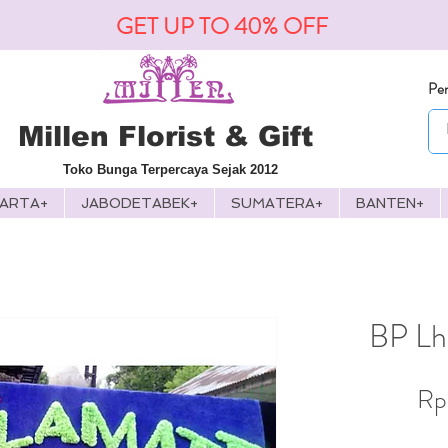
GET UP TO 40% OFF
Pen
Millen Florist & Gift
Toko Bunga Terpercaya Sejak 2012
KARTA+
JABODETABEK+
SUMATERA+
BANTEN+
BP Lh
Rp