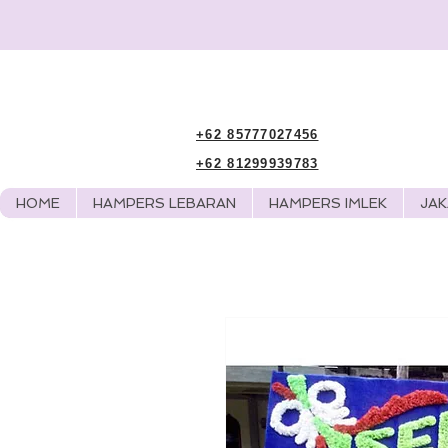
+62 85777027456
+62 81299939783
HOME
HAMPERS LEBARAN
HAMPERS IMLEK
JA