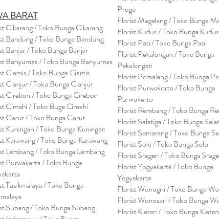
Progo
WA BARAT
Florist Magelang / Toko Bunga M
ist Cikarang
/ Toko Bung
a Cikarang
Florist Kudus / Toko Bunga Kudus
ist Bandung / Toko Bunga Bandung
Florist Pati / Toko Bunga Pati
ist Banjar / Toko Bunga Banjar
Florist Pekalongan / Toko Bunga
ist Banyumas / Toko Bunga Banyumas
Pekalongan
ist Ciamis / Toko Bunga Ciamis
Florist Pemalang / Toko Bunga P
ist Cianjur / Toko Bunga Cianjur
Florist Purwekorto / Toko Bunga
ist Cirebon / Toko Bunga Cirebon
Purwokerto
ist Cimahi / Toko Buga Cimahi
Florist Rembang / Toko Bunga R
ist Garut / Toko Bunga Garut
Florist Salatiga / Toko Bunga Sala
ist Kuningan / Toko Bunga Kuningan
Florist Semarang / Toko Bunga S
ist Karawang / Toko Bunga Karawang
Florist Solo / Toko Bunga Solo
ist Lembang / Toko Bunga Lembang
Florist Sragen / Toko Bunga Srag
ist Purwakarta / Toko Bunga
Florist Yogyakarta / Toko Bunga
akarta
Yogyakarta
ist Tasikmalaya / Toko Bunga
Florist Wonogiri / Toko Bunga Wo
kmalaya
Florist Wonosari / Toko Bunga W
ist Subang / Toko Bunga Subang
Florist Klaten / Toko Bunga Klaten
ist Indramayu / Toko Bunga