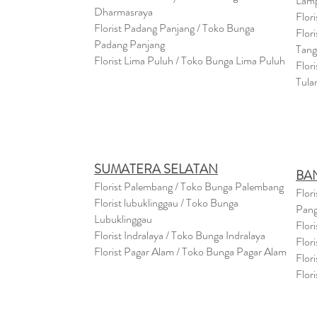
Lam
Dharmasraya
Flor
Florist Padang Panjang / Toko Bunga
Flor
Padang Panjang
Tan
Florist Lima Puluh / Toko Bunga Lima Puluh
Flor
Tula
SUMATERA SELATAN
BA
Florist Palembang / Toko Bunga Palembang
Flor
Florist lubuklinggau / Toko Bunga
Pang
Lubuklinggau
Flor
Florist Indralaya / Toko Bunga Indralaya
Flor
Florist Pagar Alam / Toko Bunga Pagar Alam
Flor
Flor