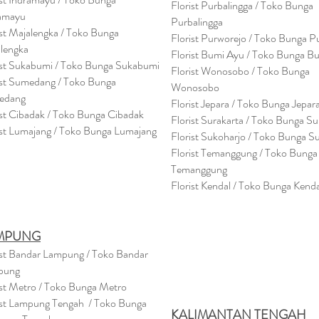
Florist Purbalingga / Toko Bunga
amayu
Purbalingga
ist Majalengka / Toko Bunga
Florist Purworejo / Toko Bunga P
lengka
Florist Bumi Ayu / Toko Bunga B
ist Sukabumi / Toko Bunga Sukabumi
Florist Wonosobo / Toko Bunga
ist Sumedang / Toko Bunga
Wonosobo
edang
Florist Jepara / Toko Bunga Jepar
ist Cibadak / Toko Bunga Cibadak
Florist Surakarta / Toko Bunga Su
ist Lumajang / Toko Bunga Lumajang
Florist Sukoharjo / Toko Bunga S
Florist Temanggung / Toko Bunga
Temanggung
Florist Kendal / Toko Bunga Kenda
MPUNG
ist Bandar Lampung / Toko Bandar
pung
ist Metro / Toko Bunga Metro
ist Lampung Tengah / Toko Bunga
KALIMANTAN TENGAH