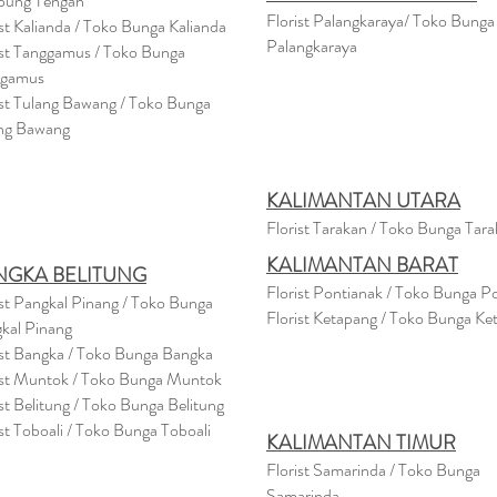
pung Tengah
Florist Palangkaraya/ Toko Bunga
ist Kalianda / Toko Bunga Kalianda
Palangkaraya
ist Tanggamus / Toko Bunga
ggamus
ist Tulang Bawang / Toko Bunga
ng Bawang
KALIMANTAN UTARA
Florist Tarakan / Toko Bunga Tar
KALIMANTAN BARAT
NGKA BELITUNG
Florist Pontianak / Toko Bunga P
ist Pangkal Pinang / Toko Bunga
Florist Ketapang / Toko Bunga Ke
kal Pinang
ist Bangka / Toko Bunga Bangka
ist Muntok / Toko Bunga Muntok
ist Belitung / Toko Bunga Belitung
ist Toboali / Toko Bunga Toboali
KALIMANTAN TIMUR
Florist Samarinda / Toko Bunga
Samarinda