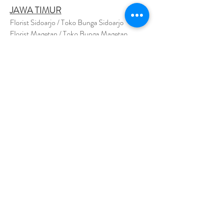
JAWA TIMUR
Florist Sidoarjo / Toko Bunga Sidoarjo
Florist Magetan / Toko Bunga Magetan
Florist Situbondo / Toko Bunga Situbondo
Florist Surabaya / Toko Bunga Surabaya
Florist Gresik / Toko Bunga Gresik
Florist
Bangk
alan / Toko Bunga Bangkalan
Florist Jember / Toko Bunga Jember
Florist Kediri / Toko Bunga Kediri
Florist Madiun / Toko Bunga Madiun
Florist Malang / Toko Bunga Malang
Florist Mojokerto / Toko Bunga Mojokerto
Florist Nganjuk / Toko Bunga Nganjuk
Florist Ngawi /
Toko Bunga Ngawi
Florsit Pacitan / Toko Bunga Pacitan
Florist Ponorogo / Toko Bunga Ponorogo
Florist Blitar / Toko Bunga Blitar
Florist Banyuwangi / Toko Bunga Banyuwan
g
i
Florist Lamongan / Toko Bunga Lamongan