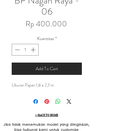
BP Nagan Raya -
06
Harga
Rp 400.000
Kuantitas
*
Add To Cart
Ukuran Papan 1,8 x 2,7 m
>>BACK TO HOME
Jika tidak menemukan model yang diinginkan,
bisa hubungi kami untuk customize