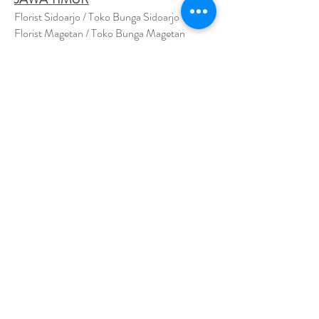
Florist Sidoarjo / Toko Bunga Sidoarjo
Florist Magetan / Toko Bunga Magetan
Florist Situbondo / Toko Bunga Situbondo
Florist Surabaya / Toko Bunga Surabaya
Florist Gresik / Toko Bunga Gresik
Florist
Bangk
alan / Toko Bunga Bangkalan
Florist Jember / Toko Bunga Jember
Florist Kediri / Toko Bunga Kediri
Florist Madiun / Toko Bunga Madiun
Florist Malang / Toko Bunga Malang
Florist Mojokerto / Toko Bunga Mojokerto
Florist Nganjuk / Toko Bunga Nganjuk
Florist Ngawi /
Toko Bunga Ngawi
Florsit Pacitan / Toko Bunga Pacitan
Florist Ponorogo / Toko Bunga Ponorogo
Florist Blitar / Toko Bunga Blitar
Florist Banyuwangi / Toko Bunga Banyuwan
g
i
Florist Lamongan / Toko Bunga Lamongan
Florist Pasuruan/ Toko Bunga Pasuruan