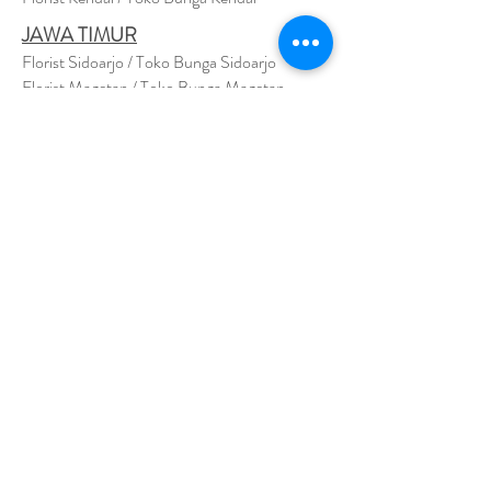
JAWA TIMUR
Florist Sidoarjo / Toko Bunga Sidoarjo
Florist Magetan / Toko Bunga Magetan
Florist Situbondo / Toko Bunga Situbondo
Florist Surabaya / Toko Bunga Surabaya
Florist Gresik / Toko Bunga Gresik
Florist
Bangk
alan / Toko Bunga Bangkalan
Florist Jember / Toko Bunga Jember
Florist Kediri / Toko Bunga Kediri
Florist Madiun / Toko Bunga Madiun
Florist Malang / Toko Bunga Malang
Florist Mojokerto / Toko Bunga Mojokerto
Florist Nganjuk / Toko Bunga Nganjuk
Florist Ngawi /
Toko Bunga Ngawi
Florsit Pacitan / Toko Bunga Pacitan
Florist Ponorogo / Toko Bunga Ponorogo
Florist Blitar / Toko Bunga Blitar
Florist Banyuwangi / Toko Bunga Banyuwan
g
i
Florist Lamongan / Toko Bunga Lamongan