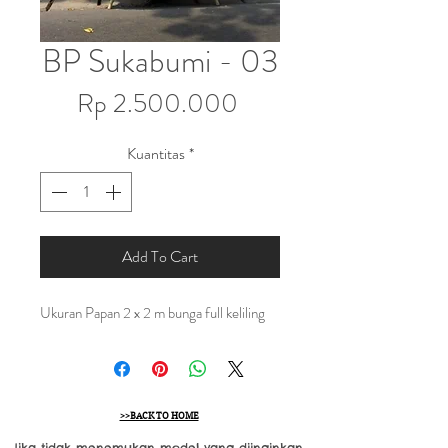
BP Sukabumi - 03
Harga
Rp 2.500.000
Kuantitas
*
Add To Cart
Ukuran Papan 2 x 2 m bunga full keliling
>>BACK TO HOME
Jika tidak menemukan model yang diinginkan,