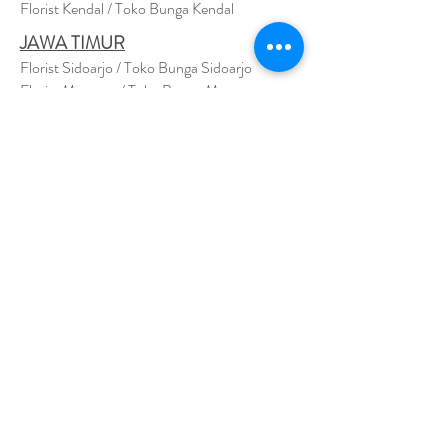
Florist Kendal / Toko Bunga Kendal
JAWA TIMUR
Florist Sidoarjo / Toko Bunga Sidoarjo
Florist Magetan / Toko Bunga Magetan
Florist Situbondo / Toko Bunga Situbondo
Florist Surabaya / Toko Bunga Surabaya
Florist Gresik / Toko Bunga Gresik
Florist
Bangk
alan / Toko Bunga Bangkalan
Florist Jember / Toko Bunga Jember
Florist Kediri / Toko Bunga Kediri
Florist Madiun / Toko Bunga Madiun
Florist Malang / Toko Bunga Malang
Florist Mojokerto / Toko Bunga Mojokerto
Florist Nganjuk / Toko Bunga Nganjuk
Florist Ngawi /
Toko Bunga Ngawi
Florsit Pacitan / Toko Bunga Pacitan
Florist Ponorogo / Toko Bunga Ponorogo
Florist Blitar / Toko Bunga Blitar
Florist Banyuwangi / Toko Bunga Banyuwan
g
i