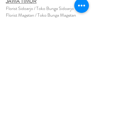
JAWA TIMUR
Florist Sidoarjo / Toko Bunga Sidoarjo
Florist Magetan / Toko Bunga Magetan
Florist Situbondo / Toko Bunga Situbondo
Florist Surabaya / Toko Bunga Surabaya
Florist Gresik / Toko Bunga Gresik
Florist
Bangk
alan / Toko Bunga Bangkalan
Florist Jember / Toko Bunga Jember
Florist Kediri / Toko Bunga Kediri
Florist Madiun / Toko Bunga Madiun
Florist Malang / Toko Bunga Malang
Florist Mojokerto / Toko Bunga Mojokerto
Florist Nganjuk / Toko Bunga Nganjuk
Florist Ngawi /
Toko Bunga Ngawi
Florsit Pacitan / Toko Bunga Pacitan
Florist Ponorogo / Toko Bunga Ponorogo
Florist Blitar / Toko Bunga Blitar
Florist Banyuwangi / Toko Bunga Banyuwan
g
i
Florist Lamongan / Toko Bunga Lamongan
Florist Pasuruan/ Toko Bunga Pasuruan