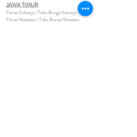
JAWA TIMUR
Florist Sidoarjo / Toko Bunga Sidoarjo
Florist Magetan / Toko Bunga Magetan
Florist Situbondo / Toko Bunga Situbondo
Florist Surabaya / Toko Bunga Surabaya
Florist Gresik / Toko Bunga Gresik
Florist
Bangk
alan / Toko Bunga Bangkalan
Florist Jember / Toko Bunga Jember
Florist Kediri / Toko Bunga Kediri
Florist Madiun / Toko Bunga Madiun
Florist Malang / Toko Bunga Malang
Florist Mojokerto / Toko Bunga Mojokerto
Florist Nganjuk / Toko Bunga Nganjuk
Florist Ngawi /
Toko Bunga Ngawi
Florsit Pacitan / Toko Bunga Pacitan
Florist Ponorogo / Toko Bunga Ponorogo
Florist Blitar / Toko Bunga Blitar
Florist Banyuwangi / Toko Bunga Banyuwan
g
i
Florist Lamongan / Toko Bunga Lamongan