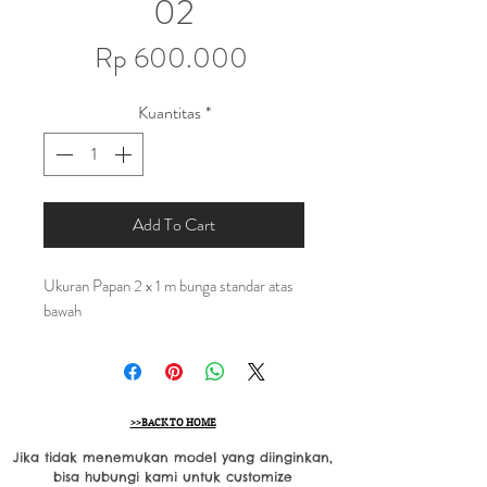
02
Harga
Rp 600.000
Kuantitas
*
Add To Cart
Ukuran Papan 2 x 1 m bunga standar atas
bawah
>>BACK TO HOME
Jika tidak menemukan model yang diinginkan,
bisa hubungi kami untuk customize