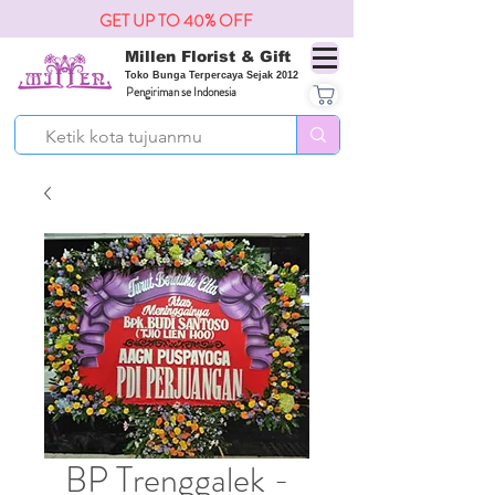
GET UP TO 40% OFF
Millen Florist & Gift
Toko Bunga Terpercaya Sejak 2012
Pengiriman se Indonesia
BP Trenggalek -