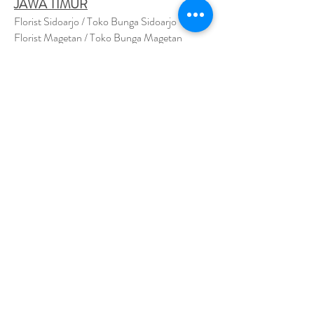
JAWA TIMUR
Florist Sidoarjo / Toko Bunga Sidoarjo
Florist Magetan / Toko Bunga Magetan
Florist Situbondo / Toko Bunga Situbondo
Florist Surabaya / Toko Bunga Surabaya
Florist Gresik / Toko Bunga Gresik
Florist
Bangk
alan / Toko Bunga Bangkalan
Florist Jember / Toko Bunga Jember
Florist Kediri / Toko Bunga Kediri
Florist Madiun / Toko Bunga Madiun
Florist Malang / Toko Bunga Malang
Florist Mojokerto / Toko Bunga Mojokerto
Florist Nganjuk / Toko Bunga Nganjuk
Florist Ngawi /
Toko Bunga Ngawi
Florsit Pacitan / Toko Bunga Pacitan
Florist Ponorogo / Toko Bunga Ponorogo
Florist Blitar / Toko Bunga Blitar
Florist Banyuwangi / Toko Bunga Banyuwan
g
i
Florist Lamongan / Toko Bunga Lamongan
Florist Pasuruan/ Toko Bunga Pasuruan