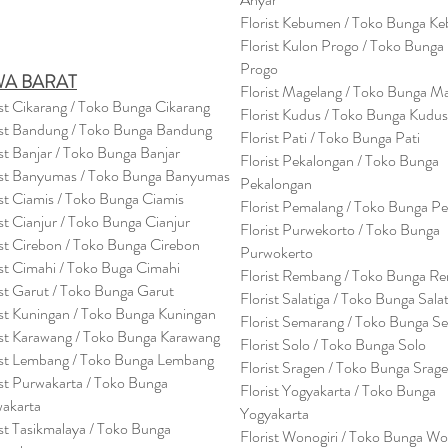
Florist Kebumen / Toko Bunga K
Florist Kulon Progo / Toko Bunga
Progo
WA BARAT
Florist Magelang / Toko Bunga M
ist Cikarang
/ Toko Bung
a Cikarang
Florist Kudus / Toko Bunga Kudus
ist Bandung / Toko Bunga Bandung
Florist Pati / Toko Bunga Pati
ist Banjar / Toko Bunga Banjar
Florist Pekalongan / Toko Bunga
ist Banyumas / Toko Bunga Banyumas
Pekalongan
ist Ciamis / Toko Bunga Ciamis
Florist Pemalang / Toko Bunga P
ist Cianjur / Toko Bunga Cianjur
Florist Purwekorto / Toko Bunga
ist Cirebon / Toko Bunga Cirebon
Purwokerto
ist Cimahi / Toko Buga Cimahi
Florist Rembang / Toko Bunga R
ist Garut / Toko Bunga Garut
Florist Salatiga / Toko Bunga Sala
ist Kuningan / Toko Bunga Kuningan
Florist Semarang / Toko Bunga S
ist Karawang / Toko Bunga Karawang
Florist Solo / Toko Bunga Solo
ist Lembang / Toko Bunga Lembang
Florist Sragen / Toko Bunga Srag
ist Purwakarta / Toko Bunga
Florist Yogyakarta / Toko Bunga
akarta
Yogyakarta
ist Tasikmalaya / Toko Bunga
Florist Wonogiri / Toko Bunga Wo