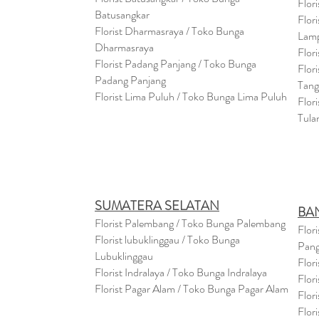
Flor
Batusangkar
Flor
Florist Dharmasraya / Toko Bunga
Lam
Dharmasraya
Flor
Florist Padang Panjang / Toko Bunga
Flor
Padang Panjang
Tan
Florist Lima Puluh / Toko Bunga Lima Puluh
Flor
Tula
SUMATERA SELATAN
BA
Florist Palembang / Toko Bunga Palembang
Flor
Florist lubuklinggau / Toko Bunga
Pang
Lubuklinggau
Flor
Florist Indralaya / Toko Bunga Indralaya
Flor
Florist Pagar Alam / Toko Bunga Pagar Alam
Flor
Flor