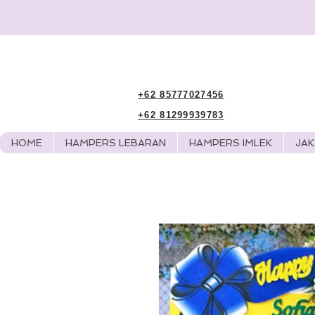
+62 85777027456
+62 81299939783
HOME
HAMPERS LEBARAN
HAMPERS IMLEK
JA