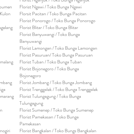
ebumen
Florist Ngawi /
Toko Bunga Ngawi
 Kulon
Florsit Pacitan / Toko Bunga Pacitan
Florist Ponorogo / Toko Bunga Ponorogo
agelang
Florist Blitar / Toko Bunga Blitar
Florist Banyuwangi / Toko Bunga
Banyuwan
g
i
Florist Lamongan / Toko Bunga Lamongan
Florist Pasuruan/ Toko Bunga Pasuruan
emalang
Florist Tuban / Toko Bunga Tuban
Florist Bojonegoro / Toko Bunga
Bojonegoro
embang
Florist Jombang / Toko Bunga Jombang
tiga
Florist Trenggalek / Toko Bunga Trenggalek
emarang
Florist Tulungagung / Toko Bunga
Tulungagung
en
Florist Sumenep / Toko Bunga Sumenep
Florist Pamekasan / Toko Bunga
Pamekasan
nogiri
Florist Bangkalan / Toko Bungs Bangkalan