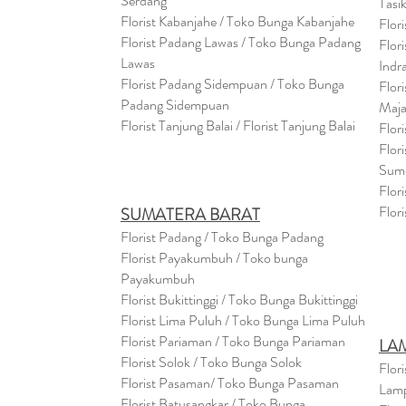
Serdang
Tasi
Florist Kabanjahe / Toko Bunga Kabanjahe
Flor
Florist Padang Lawas / Toko Bunga Padang
Flor
Lawas
Indr
Florist Padang Sidempuan / Toko Bunga
Flor
Padang Sidempuan
Maja
Florist Tanjung Balai / Florist Tanjung Balai
Flor
Flor
Sum
Flor
Flor
SUMATERA BARAT
Florist Padang / Toko Bunga Padang
Florist Payakumbuh / Toko bunga
Payakumbuh
Florist Bukittinggi / Toko Bunga Bukittinggi
Florist Lima Puluh / Toko Bunga Lima Puluh
Florist Pariaman / Toko Bunga Pariaman
LA
Florist Solok / Toko Bunga Solok
Flor
Florist Pasaman/ Toko Bunga Pasaman
Lam
Florist Batusangkar / Toko Bunga