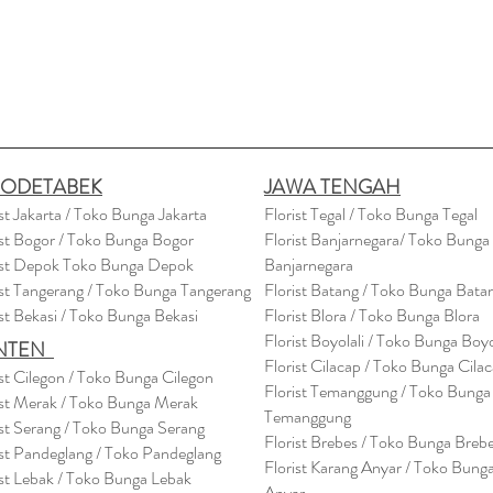
BODETABEK
JAWA TENGAH
ist Jakarta / Toko Bunga Jakarta
Florist Tegal / Toko Bunga Tegal
ist Bogor / Toko Bunga Bogor
Florist Banjarnegara/ Toko Bunga
ist Depok Toko Bunga Depok
Banjarnegara
ist Tangerang / Toko Bunga Tangerang
Florist Batang / Toko Bunga Bata
ist Bekasi / Toko Bunga Bekasi
Florist Blora / Toko Bunga Blora
Florist Boyolali / Toko Bunga Boyo
NTEN
Florist Cilacap / Toko Bunga Cila
ist Cilegon / Toko Bunga Cilegon
Florist Temanggung / Toko Bunga
ist Merak / Toko Bunga Merak
Temanggung
ist Serang / Toko Bunga Serang
Florist Brebes / Toko Bunga Breb
ist Pandeglang / Toko Pandegla
ng
Florist Karang Anyar / Toko Bung
ist Lebak / Toko Bunga Lebak
Anyar