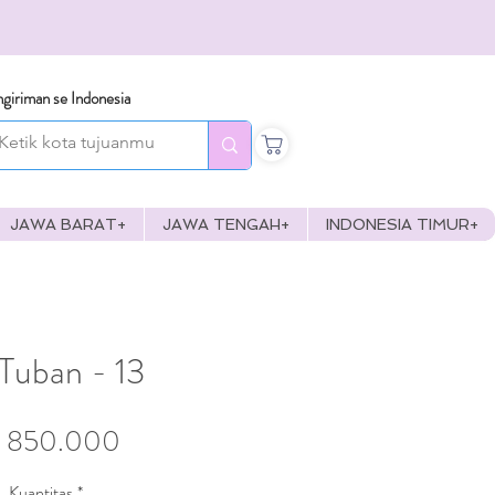
giriman se Indonesia
JAWA BARAT+
JAWA TENGAH+
INDONESIA TIMUR+
Tuban - 13
Harga
 850.000
Kuantitas
*