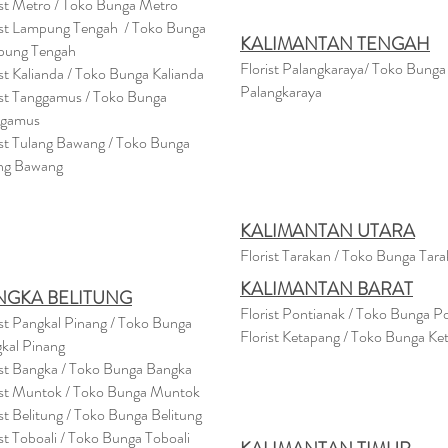
ist Metro / Toko Bunga Metro
ist Lampung Tengah / Toko Bunga
KALIMANTAN TENGAH
pung Tengah
Florist Palangkaraya/ Toko Bunga
ist Kalianda / Toko Bunga Kalianda
Palangkaraya
ist Tanggamus / Toko Bunga
ggamus
ist Tulang Bawang / Toko Bunga
ng Bawang
KALIMANTAN UTARA
Florist Tarakan / Toko Bunga Tar
KALIMANTAN BARAT
NGKA BELITUNG
Florist Pontianak / Toko Bunga P
ist Pangkal Pinang / Toko Bunga
Florist Ketapang / Toko Bunga Ke
kal Pinang
ist Bangka / Toko Bunga Bangka
ist Muntok / Toko Bunga Muntok
ist Belitung / Toko Bunga Belitung
ist Toboali / Toko Bunga Toboali