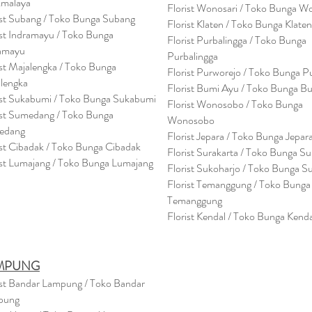
kmalaya
Florist Wonosari / Toko Bunga W
ist Subang / Toko Bunga Subang
Florist Klaten / Toko Bunga Klaten
ist Indramayu / Toko Bunga
Florist Purbalingga / Toko Bunga
amayu
Purbalingga
ist Majalengka / Toko Bunga
Florist Purworejo / Toko Bunga P
lengka
Florist Bumi Ayu / Toko Bunga B
ist Sukabumi / Toko Bunga Sukabumi
Florist Wonosobo / Toko Bunga
ist Sumedang / Toko Bunga
Wonosobo
edang
Florist Jepara / Toko Bunga Jepar
ist Cibadak / Toko Bunga Cibadak
Florist Surakarta / Toko Bunga Su
ist Lumajang / Toko Bunga Lumajang
Florist Sukoharjo / Toko Bunga S
Florist Temanggung / Toko Bunga
Temanggung
Florist Kendal / Toko Bunga Kenda
MPUNG
ist Bandar Lampung / Toko Bandar
pung