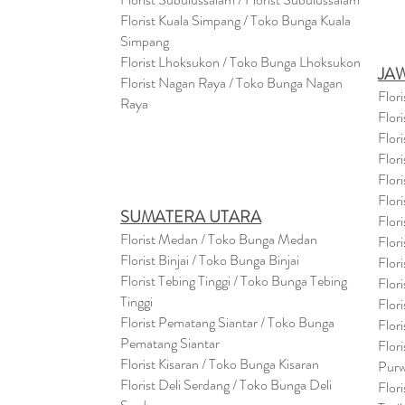
Florist Kuala Simpang / Toko Bunga Kuala
Simpang
Florist Lhoksukon / Toko Bunga Lhoksukon
JA
Florist Nagan Raya / Toko Bunga Nagan
Flor
Raya
Flor
Flor
Flor
Flor
Flor
SUMATERA UTARA
Flor
Florist Medan / Toko Bunga Medan
Flor
Florist Binjai / Toko Bunga Binjai
Flor
Florist Tebing Tinggi / Toko Bunga Tebing
Flor
Tinggi
Flor
Florist Pematang Siantar / Toko Bunga
Flor
Pematang Siantar
Flor
Florist Kisaran / Toko Bunga Kisaran
Purw
Florist Deli Serdang / Toko Bunga Deli
Flor