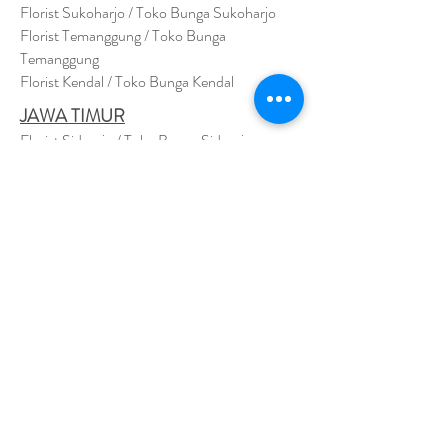
Florist Sukoharjo / Toko Bunga Sukoharjo
Florist Temanggung / Toko Bunga
Temanggung
Florist Kendal / Toko Bunga Kendal
JAWA TIMUR
Florist Sidoarjo / Toko Bunga Sidoarjo
Florist Magetan / Toko Bunga Magetan
Florist Situbondo / Toko Bunga Situbondo
Florist Surabaya / Toko Bunga Surabaya
Florist Gresik / Toko Bunga Gresik
Florist
Bangk
alan / Toko Bunga Bangkalan
Florist Jember / Toko Bunga Jember
Florist Kediri / Toko Bunga Kediri
Florist Madiun / Toko Bunga Madiun
Florist Malang / Toko Bunga Malang
Florist Mojokerto / Toko Bunga Mojokerto
Florist Nganjuk / Toko Bunga Nganjuk
Florist Ngawi /
Toko Bunga Ngawi
Florsit Pacitan / Toko Bunga Pacitan