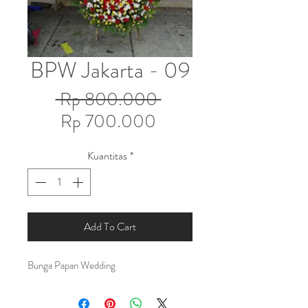
BPW Jakarta - 09
Harga
 Rp 800.000 
Harga
Reguler
Rp 700.000
Promosi
Kuantitas
*
Add To Cart
Bunga Papan Wedding