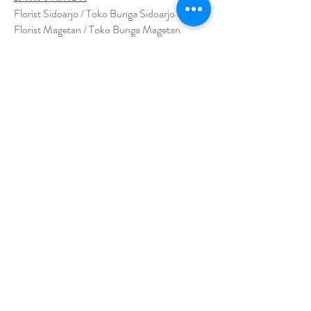
Florist Sidoarjo / Toko Bunga Sidoarjo
Florist Magetan / Toko Bunga Magetan
Florist Situbondo / Toko Bunga Situbondo
Florist Surabaya / Toko Bunga Surabaya
Florist Gresik / Toko Bunga Gresik
Florist
Bangk
alan / Toko Bunga Bangkalan
Florist Jember / Toko Bunga Jember
Florist Kediri / Toko Bunga Kediri
Florist Madiun / Toko Bunga Madiun
Florist Malang / Toko Bunga Malang
Florist Mojokerto / Toko Bunga Mojokerto
Florist Nganjuk / Toko Bunga Nganjuk
Florist Ngawi /
Toko Bunga Ngawi
Florsit Pacitan / Toko Bunga Pacitan
Florist Ponorogo / Toko Bunga Ponorogo
Florist Blitar / Toko Bunga Blitar
Florist Banyuwangi / Toko Bunga Banyuwan
g
i
Florist Lamongan / Toko Bunga Lamongan
Florist Pasuruan/ Toko Bunga Pasuruan