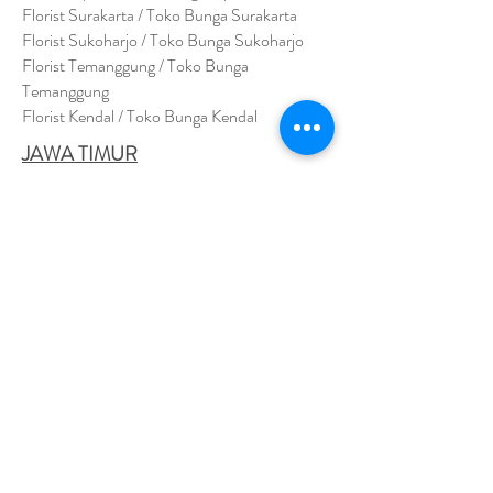
Florist Surakarta / Toko Bunga Surakarta
Florist Sukoharjo / Toko Bunga Sukoharjo
Florist Temanggung / Toko Bunga
Temanggung
Florist Kendal / Toko Bunga Kendal
JAWA TIMUR
Florist Sidoarjo / Toko Bunga Sidoarjo
Florist Magetan / Toko Bunga Magetan
Florist Situbondo / Toko Bunga Situbondo
Florist Surabaya / Toko Bunga Surabaya
Florist Gresik / Toko Bunga Gresik
Florist
Bangk
alan / Toko Bunga Bangkalan
Florist Jember / Toko Bunga Jember
Florist Kediri / Toko Bunga Kediri
Florist Madiun / Toko Bunga Madiun
Florist Malang / Toko Bunga Malang
Florist Mojokerto / Toko Bunga Mojokerto
Florist Nganjuk / Toko Bunga Nganjuk
Florist Ngawi /
Toko Bunga Ngawi