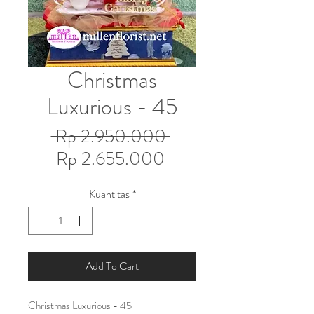
Christmas
Luxurious - 45
Harga
 Rp 2.950.000 
Harga
Reguler
Rp 2.655.000
Promosi
Kuantitas
*
Add To Cart
Christmas Luxurious - 45