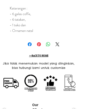
Keterangan :
- 6 gelas coffe,
- 6 tatakan,
- 1 teko dan
- Ornamen natal
>>BACK TO HOME
Jika tidak menemukan model yang diinginkan,
bisa hubungi kami untuk customize
Our