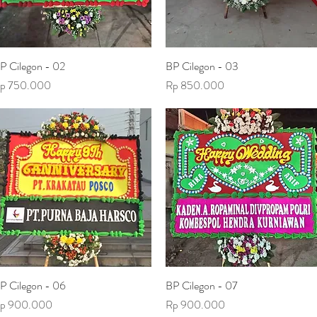
P Cilegon - 02
Tampilan Cepat
BP Cilegon - 03
Tampilan Cepat
arga
Harga
p 750.000
Rp 850.000
P Cilegon - 06
Tampilan Cepat
BP Cilegon - 07
Tampilan Cepat
arga
Harga
p 900.000
Rp 900.000