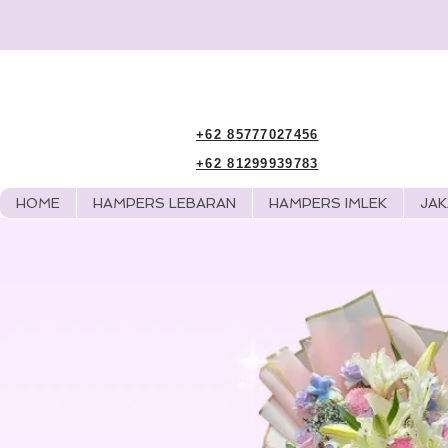
+62 85777027456
+62 81299939783
HOME
HAMPERS LEBARAN
HAMPERS IMLEK
JA