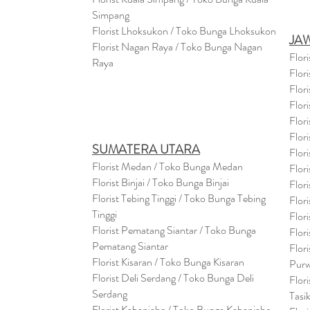
Simpang
Florist Lhoksukon / Toko Bunga Lhoksukon
JA
Florist Nagan Raya / Toko Bunga Nagan
Flor
Raya
Flor
Flor
Flor
Flor
Flor
SUMATERA UTARA
Flor
Florist Medan / Toko Bunga Medan
Flor
Florist Binjai / Toko Bunga Binjai
Flor
Florist Tebing Tinggi / Toko Bunga Tebing
Flor
Tinggi
Flor
Florist Pematang Siantar / Toko Bunga
Flor
Pematang Siantar
Flor
Florist Kisaran / Toko Bunga Kisaran
Purw
Florist Deli Serdang / Toko Bunga Deli
Flor
Serdang
Tasi
Florist Kabanjahe / Toko Bunga Kabanjahe