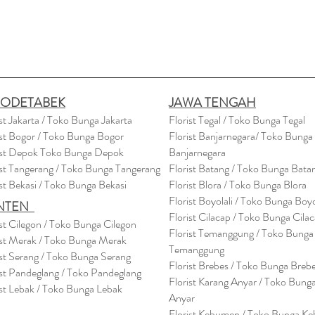
BODETABEK
JAWA TENGAH
ist Jakarta / Toko Bunga Jakarta
Florist Tegal / Toko Bunga Tegal
ist Bogor / Toko Bunga Bogor
Florist Banjarnegara/ Toko Bunga
ist Depok Toko Bunga Depok
Banjarnegara
ist Tangerang / Toko Bunga Tangerang
Florist Batang / Toko Bunga Bata
ist Bekasi / Toko Bunga Bekasi
Florist Blora / Toko Bunga Blora
Florist Boyolali / Toko Bunga Boyo
NTEN
Florist Cilacap / Toko Bunga Cila
ist Cilegon / Toko Bunga Cilegon
Florist Temanggung / Toko Bunga
ist Merak / Toko Bunga Merak
Temanggung
ist Serang / Toko Bunga Serang
Florist Brebes / Toko Bunga Breb
ist Pandeglang / Toko Pandegla
ng
Florist Karang Anyar / Toko Bung
ist Lebak / Toko Bunga Lebak
Anyar
Florist Kebumen / Toko Bunga K