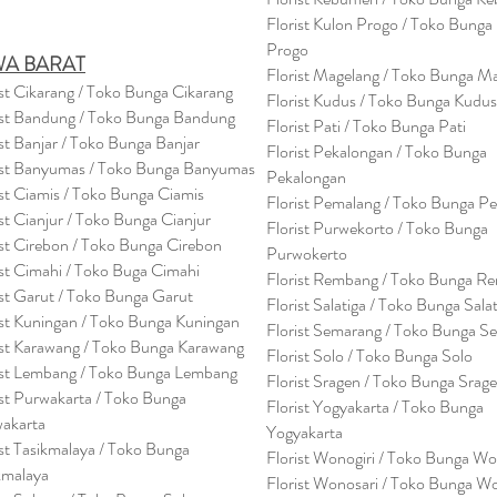
Florist Kulon Progo / Toko Bunga
Progo
WA BARAT
Florist Magelang / Toko Bunga M
ist Cikarang
/ Toko Bung
a Cikarang
Florist Kudus / Toko Bunga Kudus
ist Bandung / Toko Bunga Bandung
Florist Pati / Toko Bunga Pati
ist Banjar / Toko Bunga Banjar
Florist Pekalongan / Toko Bunga
ist Banyumas / Toko Bunga Banyumas
Pekalongan
ist Ciamis / Toko Bunga Ciamis
Florist Pemalang / Toko Bunga P
ist Cianjur / Toko Bunga Cianjur
Florist Purwekorto / Toko Bunga
ist Cirebon / Toko Bunga Cirebon
Purwokerto
ist Cimahi / Toko Buga Cimahi
Florist Rembang / Toko Bunga R
ist Garut / Toko Bunga Garut
Florist Salatiga / Toko Bunga Sala
ist Kuningan / Toko Bunga Kuningan
Florist Semarang / Toko Bunga S
ist Karawang / Toko Bunga Karawang
Florist Solo / Toko Bunga Solo
ist Lembang / Toko Bunga Lembang
Florist Sragen / Toko Bunga Srag
ist Purwakarta / Toko Bunga
Florist Yogyakarta / Toko Bunga
akarta
Yogyakarta
ist Tasikmalaya / Toko Bunga
Florist Wonogiri / Toko Bunga Wo
kmalaya
Florist Wonosari / Toko Bunga W