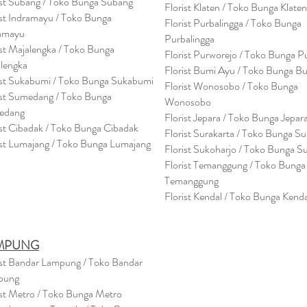
ist Subang / Toko Bunga Subang
Florist Klaten / Toko Bunga Klaten
ist Indramayu / Toko Bunga
Florist Purbalingga / Toko Bunga
amayu
Purbalingga
ist Majalengka / Toko Bunga
Florist Purworejo / Toko Bunga P
lengka
Florist Bumi Ayu / Toko Bunga B
ist Sukabumi / Toko Bunga Sukabumi
Florist Wonosobo / Toko Bunga
ist Sumedang / Toko Bunga
Wonosobo
edang
Florist Jepara / Toko Bunga Jepar
ist Cibadak / Toko Bunga Cibadak
Florist Surakarta / Toko Bunga Su
ist Lumajang / Toko Bunga Lumajang
Florist Sukoharjo / Toko Bunga S
Florist Temanggung / Toko Bunga
Temanggung
Florist Kendal / Toko Bunga Kenda
MPUNG
ist Bandar Lampung / Toko Bandar
pung
ist Metro / Toko Bunga Metro