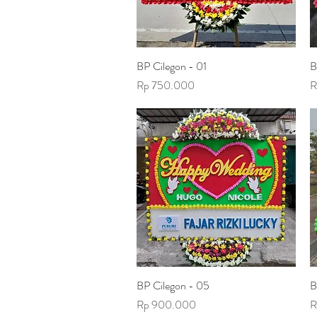
BP Cilegon - 01
Tampilan Cepat
B
Harga
H
Rp 750.000
R
BP Cilegon - 05
Tampilan Cepat
B
Harga
H
Rp 900.000
R